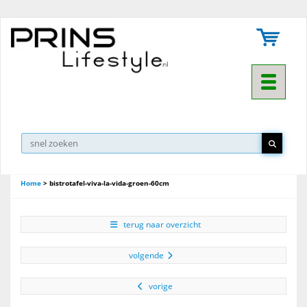
Toggle na
Home
>
bistrotafel-viva-la-vida-groen-60cm
terug naar overzicht
volgende
vorige