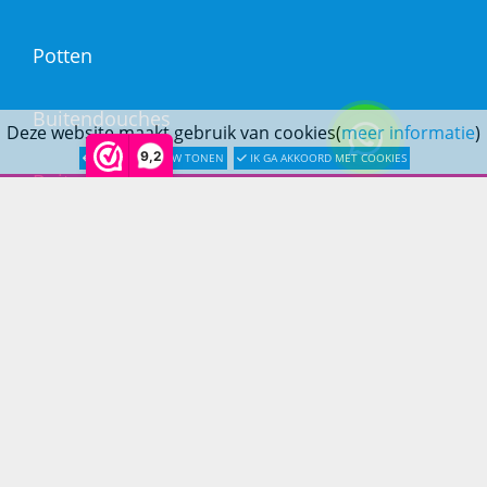
Potten
Buitendouches
Deze website maakt gebruik van cookies(
meer informatie
)
9,2
LATER OPNIEUW TONEN
IK GA AKKOORD MET COOKIES
Buitenkranen
Kantoormeubilair
Keukens
Woonmeubelen
Woonaccessoires