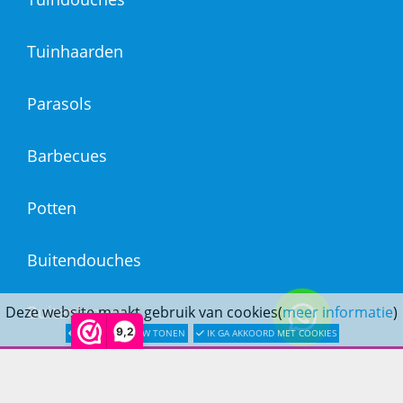
Tuinhaarden
Parasols
Barbecues
Potten
Buitendouches
Buitenkranen
Deze website maakt gebruik van cookies(
meer informatie
)
9,2
LATER OPNIEUW TONEN
IK GA AKKOORD MET COOKIES
Kantoormeubilair