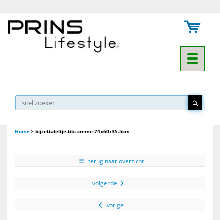
Toggle na
Home
>
bijzettafeltje-tiki-creme-74x60x35.5cm
terug naar overzicht
volgende
vorige