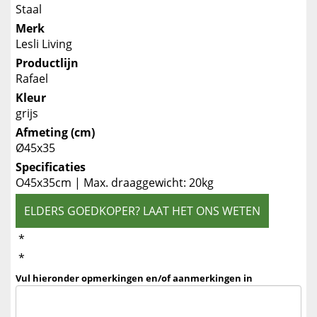
Staal
Merk
Lesli Living
Productlijn
Rafael
Kleur
grijs
Afmeting (cm)
Ø45x35
Specificaties
O45x35cm | Max. draaggewicht: 20kg
ELDERS GOEDKOPER? LAAT HET ONS WETEN
*
*
Vul hieronder opmerkingen en/of aanmerkingen in