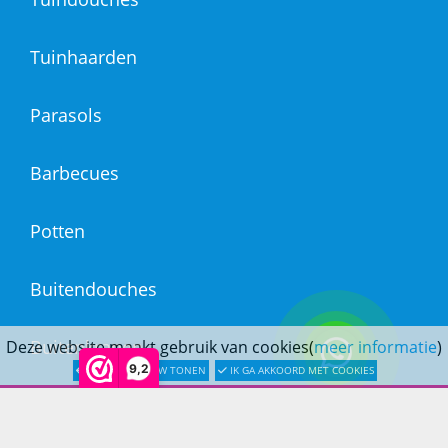
Tuinhaarden
Parasols
Barbecues
Potten
Buitendouches
Buitenkranen
Deze website maakt gebruik van cookies(
meer informatie
)
9,2
LATER OPNIEUW TONEN
IK GA AKKOORD MET COOKIES
Kantoormeubilair