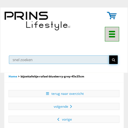
Toggle na
Home
>
bijzettafeltje-rafael-blueberry-grey-45x35cm
terug naar overzicht
volgende
vorige