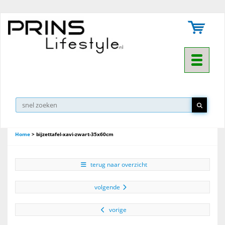
Toggle na
Home
>
bijzettafel-xavi-zwart-35x60cm
terug naar overzicht
volgende
vorige