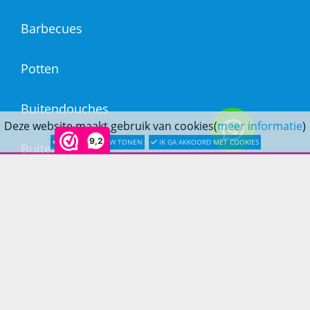
Barbecues
Potten
Buitendouches
Deze website maakt gebruik van cookies(
meer informatie
)
9,2
LATER OPNIEUW TONEN
IK GA AKKOORD MET COOKIES
Buitenkranen
Kantoormeubilair
Keukens
Woonmeubelen
Woonaccessoires