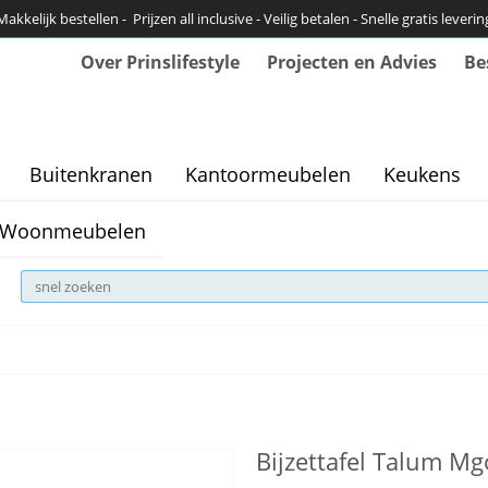
Makkelijk bestellen - Prijzen all inclusive - Veilig betalen - Snelle gratis leverin
Over Prinslifestyle
Projecten en Advies
Be
Buitenkranen
Kantoormeubelen
Keukens
Woonmeubelen
Bijzettafel Talum M