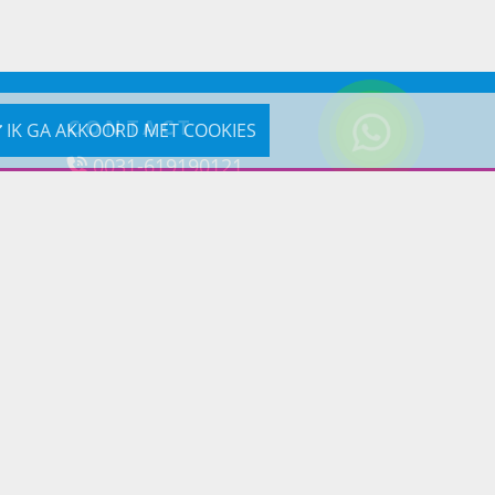
CONTACT
IK GA AKKOORD MET COOKIES
0031-619190121
Reageer via e-mail
Prins Lifestyle
Poortland 66 (Kantooradres)
1046BD Amsterdam