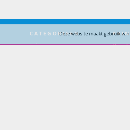
CATEGORIEËN
PRIN
Deze website maakt gebruik van
Tuinmeubelen
Over Pr
Tuindouches
Project
Tuinhaarden
Woning
Parasols
Barbecues
Potten
Buitendouches
Buitenkranen