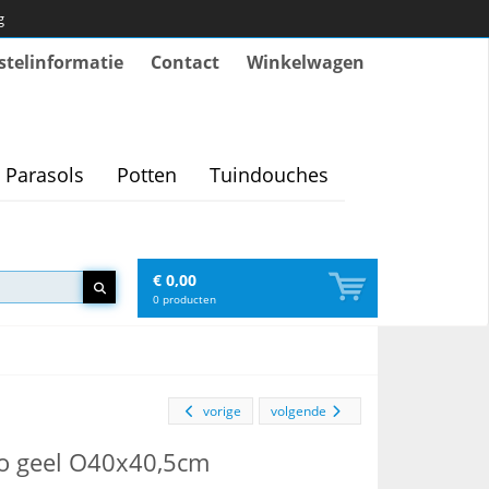
g
stelinformatie
Contact
Winkelwagen
Parasols
Potten
Tuindouches
€ 0,00
0
producten
vorige
volgende
go geel O40x40,5cm