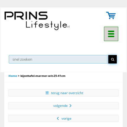
Toggle na
Home
>
bijzettafel-marmer-wit-25-41cm
terug naar overzicht
volgende
vorige