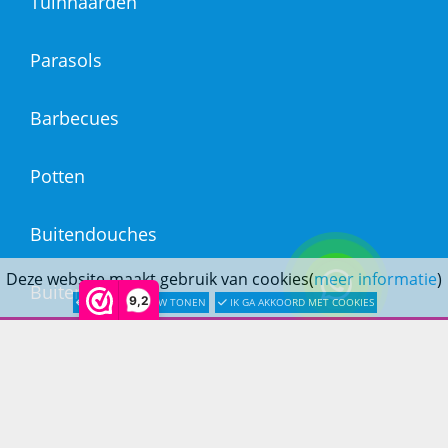
Tuinhaarden
Parasols
Barbecues
Potten
Buitendouches
Deze website maakt gebruik van cookies(
meer informatie
)
Buitenkranen
9,2
LATER OPNIEUW TONEN
IK GA AKKOORD MET COOKIES
Kantoormeubilair
Keukens