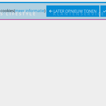
 cookies(
meer informatie
)
LATER OPNIEUW TONEN
S LIFESTYLE
KLANTENSERVICE
inslifestyle
Bestellen
inrichting
Betaling
inrichting
Verzending & bezorging
Retouren & service
Openingstijden