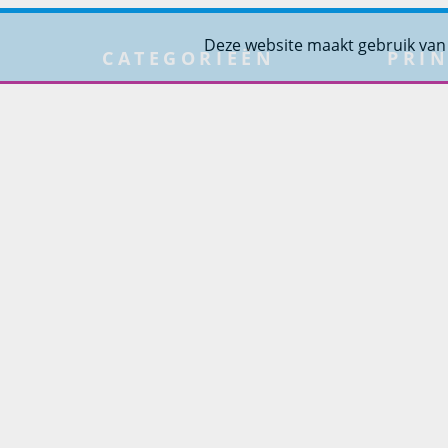
Deze website maakt gebruik van
CATEGORIEËN
PRIN
Tuinmeubelen
Over Pr
Tuindouches
Project
Tuinhaarden
Woning
Parasols
Barbecues
Potten
Buitendouches
Buitenkranen
Kantoormeubilair
Keukens