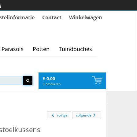
g
stelinformatie
Contact
Winkelwagen
Parasols
Potten
Tuindouches
€ 0,00
0
producten
vorige
volgende
stoelkussens