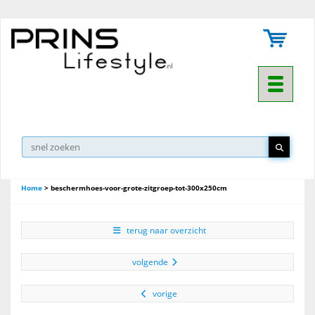
Toggle na
Home
>
beschermhoes-voor-grote-zitgroep-tot-300x250cm
terug naar overzicht
volgende
vorige