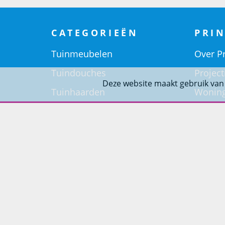
CATEGORIEËN
PRIN
Tuinmeubelen
Over Pr
Tuindouches
Project
Deze website maakt gebruik van
Tuinhaarden
Woning
Parasols
Barbecues
Potten
Buitendouches
Buitenkranen
Kantoormeubilair