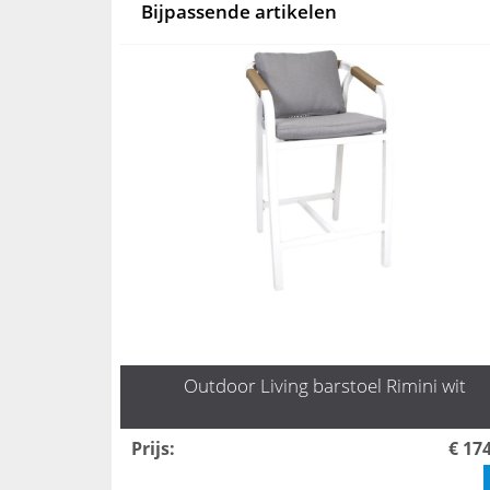
Bijpassende artikelen
Outdoor Living barstoel Rimini wit
Prijs
:
€ 17