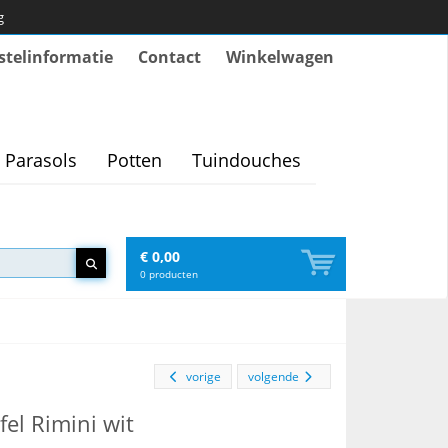
g
stelinformatie
Contact
Winkelwagen
Parasols
Potten
Tuindouches
€ 0,00
0
producten
vorige
volgende
fel Rimini wit