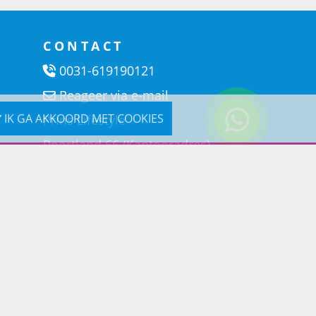
CONTACT
0031-619190121
Reageer via e-mail
IK GA AKKOORD MET COOKIES
Prins Lifestyle
Poortland 66 (Kantooradres)
1046BD Amsterdam