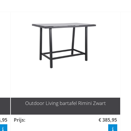
Outdoor Living bartafel Rimini Zwart
4,95
Prijs
:
€ 385,95