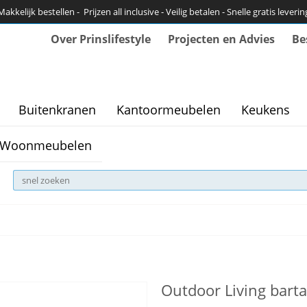
Makkelijk bestellen - Prijzen all inclusive - Veilig betalen - Snelle gratis leverin
Over Prinslifestyle
Projecten en Advies
Be
Buitenkranen
Kantoormeubelen
Keukens
Woonmeubelen
Outdoor Living barta