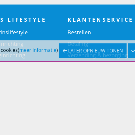
S LIFESTYLE
KLANTENSERVICE
inslifestyle
Bestellen
inrichting
Betaling
 cookies(
meer informatie
)
LATER OPNIEUW TONEN
inrichting
Verzending & bezorging
Retouren & service
Openingstijden