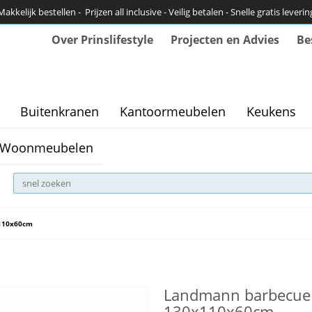
Makkelijk bestellen - Prijzen all inclusive - Veilig betalen - Snelle gratis leverin
Over Prinslifestyle
Projecten en Advies
Be
Buitenkranen
Kantoormeubelen
Keukens
Woonmeubelen
x110x60cm
Landmann barbecue 
130x110x60cm