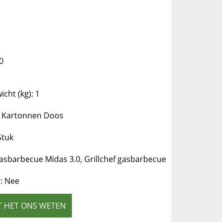
0
cht (kg): 1
: Kartonnen Doos
Stuk
 gasbarbecue Midas 3.0, Grillchef gasbarbecue
g: Nee
T HET ONS WETEN