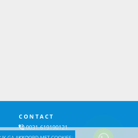
CONTACT
0031-619190121
Reageer via e-mail
IK GA AKKOORD MET COOKIES