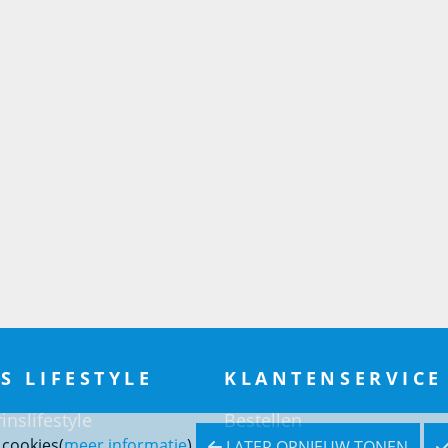
S LIFESTYLE
KLANTENSERVICE
inslifestyle
Bestellen
 cookies(
meer informatie
)
LATER OPNIEUW TONEN