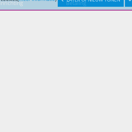
inrichting
Betaling
inrichting
Verzending & bezorging
Retouren & service
Openingstijden