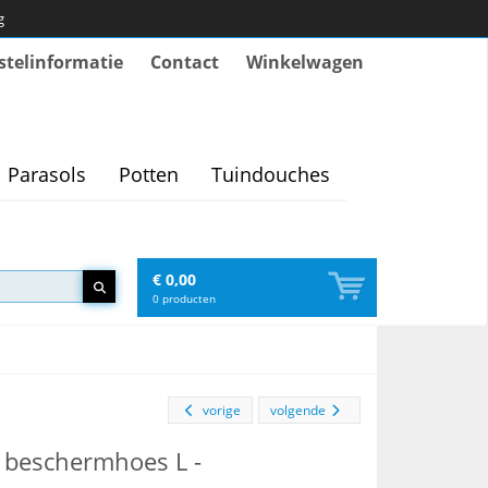
g
stelinformatie
Contact
Winkelwagen
Parasols
Potten
Tuindouches
€ 0,00
0
producten
vorige
volgende
beschermhoes L -