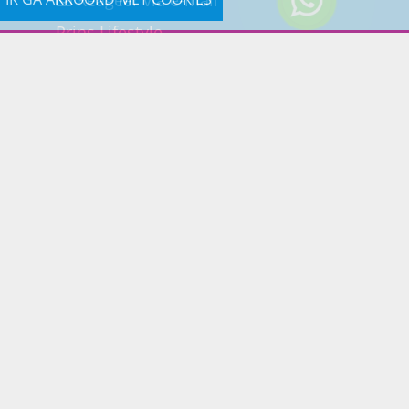
Prins Lifestyle
Poortland 66 (Kantooradres)
1046BD Amsterdam