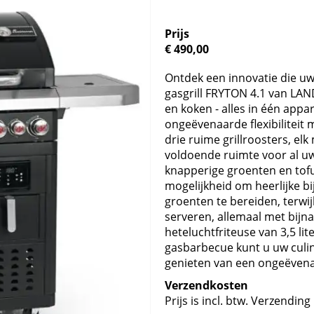
Prijs
€ 490,00
Ontdek een innovatie die u
gasgrill FRYTON 4.1 van LAN
en koken - alles in één appar
ongeëvenaarde flexibiliteit 
drie ruime grillroosters, elk
voldoende ruimte voor al uw 
knapperige groenten en tof
mogelijkheid om heerlijke b
groenten te bereiden, terwijl
serveren, allemaal met bijn
heteluchtfriteuse van 3,5 lit
gasbarbecue kunt u uw culinai
genieten van een ongeëvenaa
Verzendkosten
Prijs is incl. btw. Verzending 