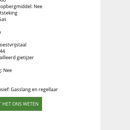
000
t opbergmiddel: Nee
tsteking
Gas
a
estvrijstaal
 44
lleerd gietijzer
g: Nee
usief: Gasslang en regellaar
T HET ONS WETEN