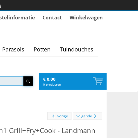
g
stelinformatie
Contact
Winkelwagen
Parasols
Potten
Tuindouches
€ 0,00
0
producten
vorige
volgende
in1 Grill+Fry+Cook - Landmann