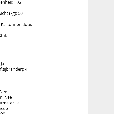
eenheid: KG
cht (kg): 50
: Kartonnen doos
Stuk
 Ja
 zijbrander): 4
 Nee
n: Nee
rmeter: Ja
ecue