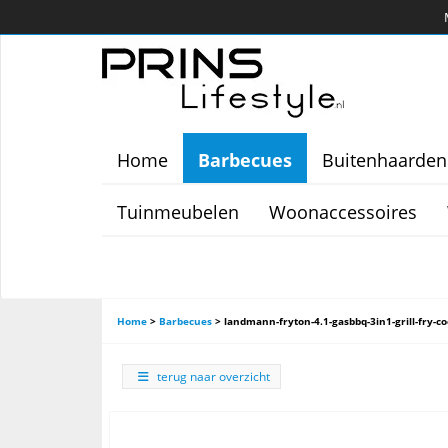
Home
Barbecues
Buitenhaarden
Tuinmeubelen
Woonaccessoires
Home
>
Barbecues
>
landmann-fryton-4.1-gasbbq-3in1-grill-fry-c
terug naar overzicht