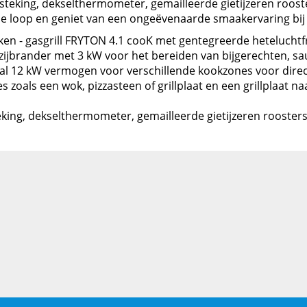
teking, dekselthermometer, gemailleerde gietijzeren rooster
vrije loop en geniet van een ongeëvenaarde smaakervaring bij
oken - gasgrill FRYTON 4.1 cooK met gentegreerde heteluchtfr
rander met 3 kW voor het bereiden van bijgerechten, sauze
 12 kW vermogen voor verschillende kookzones voor direct 
oals een wok, pizzasteen of grillplaat en een grillplaat na
g, dekselthermometer, gemailleerde gietijzeren roosters, 