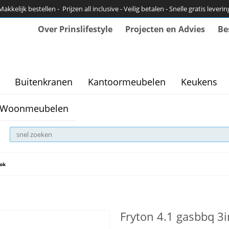
Makkelijk bestellen - Prijzen all inclusive - Veilig betalen - Snelle gratis leverin
Over Prinslifestyle
Projecten en Advies
Be
Buitenkranen
Kantoormeubelen
Keukens
Woonmeubelen
ook
Fryton 4.1 gasbbq 3