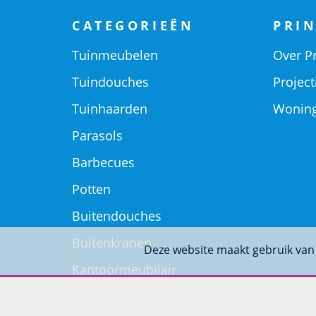
CATEGORIEËN
PRIN
Tuinmeubelen
Over Pr
Tuindouches
Project
Tuinhaarden
Woning
Parasols
Barbecues
Potten
Buitendouches
Buitenkranen
Deze website maakt gebruik van
Kantoormeubilair
Keukens