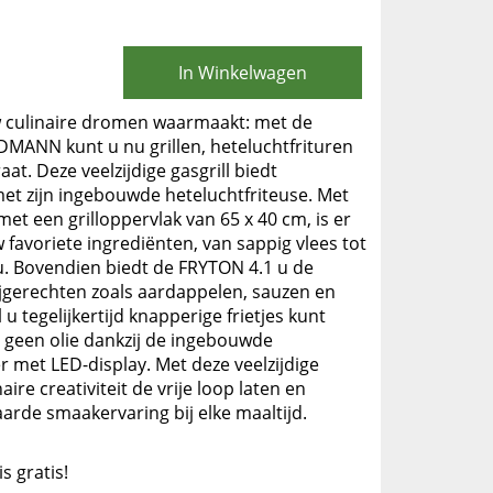
In Winkelwagen
w culinaire dromen waarmaakt: met de
DMANN kunt u nu grillen, heteluchtfrituren
aat. Deze veelzijdige gasgrill biedt
met zijn ingebouwde heteluchtfriteuse. Met
 met een grilloppervlak van 65 x 40 cm, is er
favoriete ingrediënten, van sappig vlees tot
u. Bovendien biedt de FRYTON 4.1 u de
ijgerechten zoals aardappelen, sauzen en
 u tegelijkertijd knapperige frietjes kunt
a geen olie dankzij de ingebouwde
er met LED-display. Met deze veelzijdige
re creativiteit de vrije loop laten en
rde smaakervaring bij elke maaltijd.
is gratis!