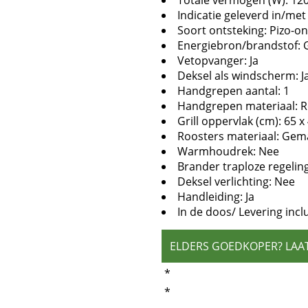
Totale vermogen (W): 12
Indicatie geleverd in/me
Soort ontsteking: Pizo-on
Energiebron/brandstof: 
Vetopvanger: Ja
Deksel als windscherm: J
Handgrepen aantal: 1
Handgrepen materiaal: Ro
Grill oppervlak (cm): 65 x
Roosters materiaal: Gemai
Warmhoudrek: Nee
Brander traploze regelin
Deksel verlichting: Nee
Handleiding: Ja
In de doos/ Levering incl
ELDERS GOEDKOPER? LAA
*
*