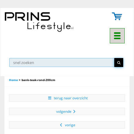
Toggle na
Home
>
bank-teak-rond-200cm
terug naar overzicht
volgende
vorige