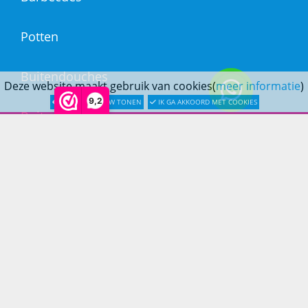
Potten
Buitendouches
Deze website maakt gebruik van cookies(
meer informatie
)
9,2
LATER OPNIEUW TONEN
IK GA AKKOORD MET COOKIES
Buitenkranen
Kantoormeubilair
Keukens
Woonmeubelen
Woonaccessoires