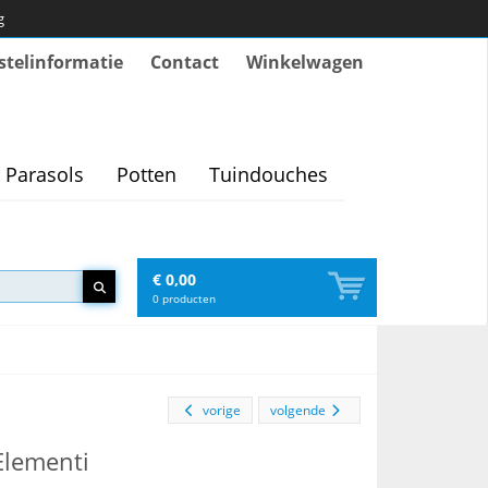
g
stelinformatie
Contact
Winkelwagen
Parasols
Potten
Tuindouches
€ 0,00
0
producten
vorige
volgende
Elementi