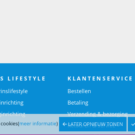
S LIFESTYLE
KLANTENSERVICE
inslifestyle
Bestellen
inrichting
Betaling
inrichting
Verzending & bezorging
 cookies(
meer informatie
)
LATER OPNIEUW TONEN
Retouren & service