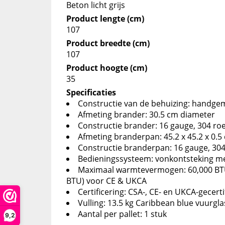
Beton licht grijs
Product lengte (cm)
107
Product breedte (cm)
107
Product hoogte (cm)
35
Specificaties
Constructie van de behuizing: handgem
Afmeting brander: 30.5 cm diameter
Constructie brander: 16 gauge, 304 roes
Afmeting branderpan: 45.2 x 45.2 x 0.5
Constructie branderpan: 16 gauge, 304 
Bedieningssysteem: vonkontsteking m
Maximaal warmtevermogen: 60,000 BTU
BTU) voor CE & UKCA
Certificering: CSA-, CE- en UKCA-gecerti
Vulling: 13.5 kg Caribbean blue vuurgla
Aantal per pallet: 1 stuk
9,2