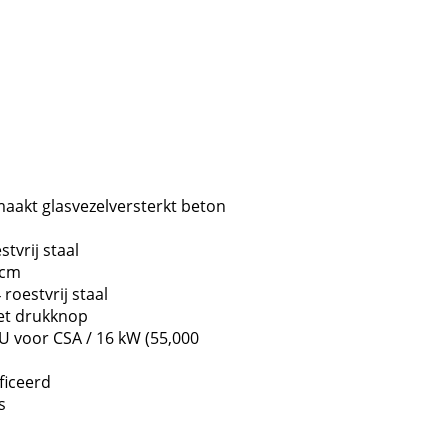
aakt glasvezelversterkt beton
tvrij staal
 cm
roestvrij staal
et drukknop
 voor CSA / 16 kW (55,000
ficeerd
s