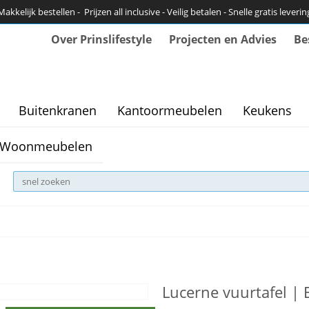
Makkelijk bestellen - Prijzen all inclusive - Veilig betalen - Snelle gratis leverin
Over Prinslifestyle
Projecten en Advies
Be
Buitenkranen
Kantoormeubelen
Keukens
Woonmeubelen
Lucerne vuurtafel | 