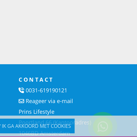
CONTACT
0031-619190121
Reageer via e-mail
Prins Lifestyle
Poortland 66 (Kantooradres)
IK GA AKKOORD MET COOKIES
1046BD Amsterdam