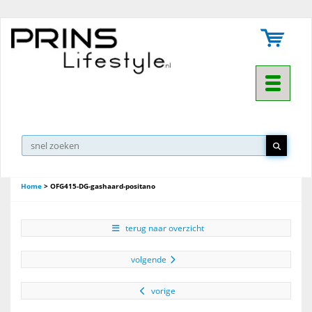
Toggle na
Home
>
OFG415-DG-gashaard-positano
terug naar overzicht
volgende
vorige