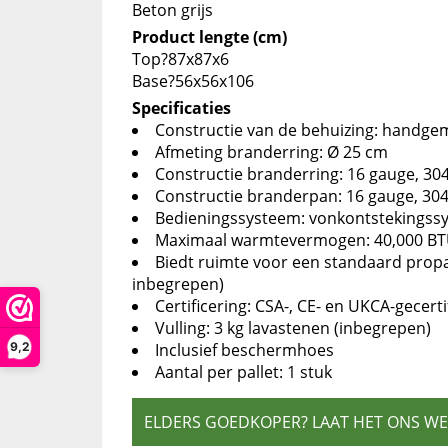
Beton grijs
Product lengte (cm)
Top?87x87x6
Base?56x56x106
Specificaties
Constructie van de behuizing: handgem
Afmeting branderring: Ø 25 cm
Constructie branderring: 16 gauge, 304 
Constructie branderpan: 16 gauge, 304 
Bedieningssysteem: vonkontstekingss
Maximaal warmtevermogen: 40,000 BTU 
Biedt ruimte voor een standaard propa
inbegrepen)
Certificering: CSA-, CE- en UKCA-gecerti
Vulling: 3 kg lavastenen (inbegrepen)
9,2
Inclusief beschermhoes
Aantal per pallet: 1 stuk
ELDERS GOEDKOPER? LAAT HET ONS W