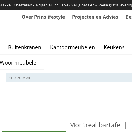
Makkelijk bestellen - Prijzen all inclusive - Veilig betalen - Snelle gratis leverin
Over Prinslifestyle
Projecten en Advies
Be
Buitenkranen
Kantoormeubelen
Keukens
Woonmeubelen
Montreal bartafel | 