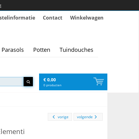
g
stelinformatie
Contact
Winkelwagen
Parasols
Potten
Tuindouches
€ 0,00
0
producten
vorige
volgende
Elementi