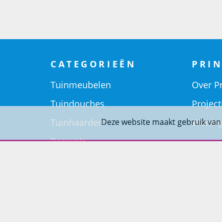
CATEGORIEËN
PRIN
Tuinmeubelen
Over Pr
Tuindouches
Project
Tuinhaarden
Woning
Deze website maakt gebruik van
Parasols
Barbecues
Potten
Buitendouches
Buitenkranen