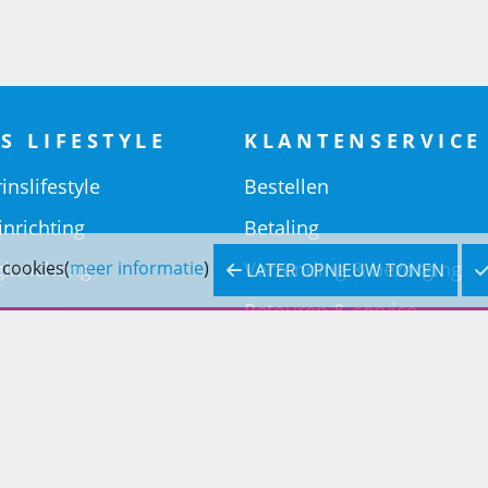
S LIFESTYLE
KLANTENSERVICE
inslifestyle
Bestellen
inrichting
Betaling
inrichting
Verzending & bezorging
 cookies(
meer informatie
)
LATER OPNIEUW TONEN
Retouren & service
Openingstijden