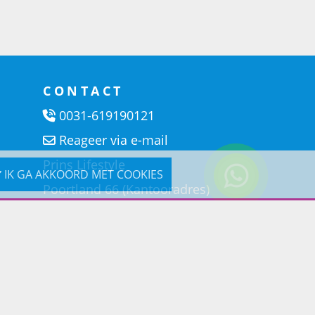
CONTACT
0031-619190121
Reageer via e-mail
Prins Lifestyle
IK GA AKKOORD MET COOKIES
Poortland 66 (Kantooradres)
1046BD Amsterdam