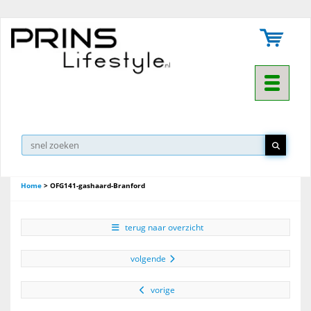
Toggle na
Home
>
OFG141-gashaard-Branford
terug naar overzicht
volgende
vorige