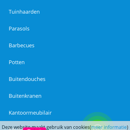
Tuinhaarden
Parasols
Barbecues
Potten
Buitendouches
Buitenkranen
Kantoormeubilair
Deze website maakt gebruik van cookies(
meer informatie
)
Keukens