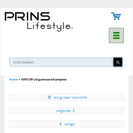
Toggle na
Home
>
OFG139-LG-gashaard-hampton
terug naar overzicht
volgende
vorige