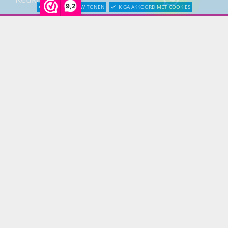
9,2
LATER OPNIEUW TONEN
IK GA AKKOORD MET COOKIES
Woonmeubelen
Woonaccessoires
PRINS LIFESTYLE
Over Prinslifestyle
Projectinrichting
Woninginrichting
KLANTENSERVICE