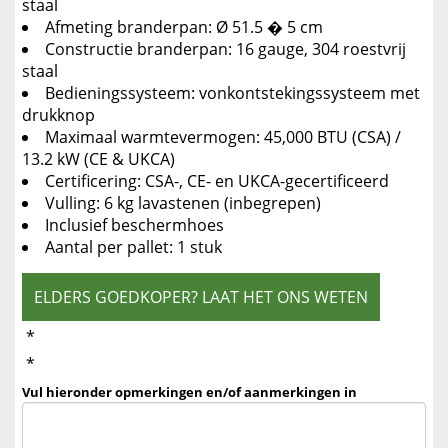
staal
Afmeting branderpan: Ø 51.5 � 5 cm
Constructie branderpan: 16 gauge, 304 roestvrij
staal
Bedieningssysteem: vonkontstekingssysteem met
drukknop
Maximaal warmtevermogen: 45,000 BTU (CSA) /
13.2 kW (CE & UKCA)
Certificering: CSA-, CE- en UKCA-gecertificeerd
Vulling: 6 kg lavastenen (inbegrepen)
Inclusief beschermhoes
Aantal per pallet: 1 stuk
ELDERS GOEDKOPER? LAAT HET ONS WETEN
*
*
Vul hieronder opmerkingen en/of aanmerkingen in