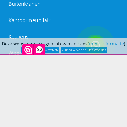
Buitenkranen
Kantoormeubilair
Keukens
Deze website maakt gebruik van cookies(
meer informatie
)
9,2
LATER OPNIEUW TONEN
IK GA AKKOORD MET COOKIES
Woonmeubelen
Woonaccessoires
PRINS LIFESTYLE
Over Prinslifestyle
Projectinrichting