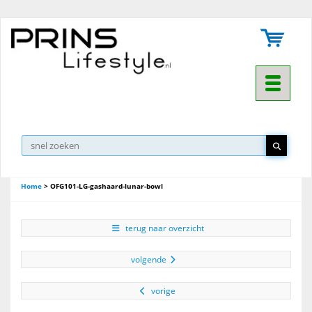
Toggle na
Home
>
OFG101-LG-gashaard-lunar-bowl
terug naar overzicht
volgende
vorige