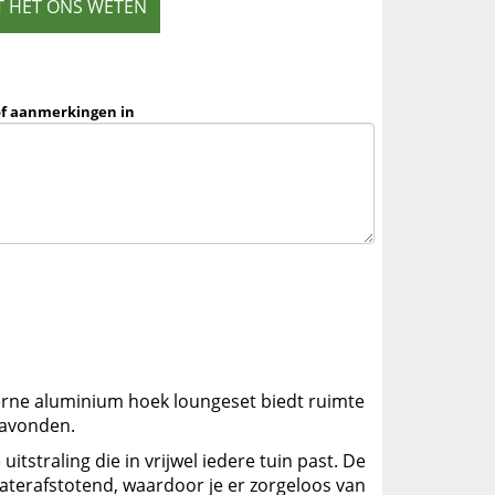
T HET ONS WETEN
of aanmerkingen in
oderne aluminium hoek loungeset biedt ruimte
ravonden.
tstraling die in vrijwel iedere tuin past. De
aterafstotend, waardoor je er zorgeloos van