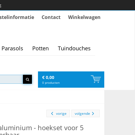
g
stelinformatie
Contact
Winkelwagen
Parasols
Potten
Tuindouches
€ 0,00
0
producten
vorige
volgende
 aluminium - hoekset voor 5
verbaar