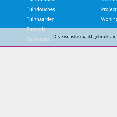
Tuindouches
Project
Tuinhaarden
Woning
Parasols
Deze website maakt gebruik van
Barbecues
Potten
Buitendouches
Buitenkranen
Kantoormeubilair
Keukens
Woonmeubelen
Woonaccessoires