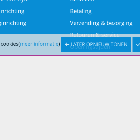
inrichting
Betaling
inrichting
Verzending & bezorging
Retouren & service
 cookies(
meer informatie
)
LATER OPNIEUW TONEN
Openingstijden