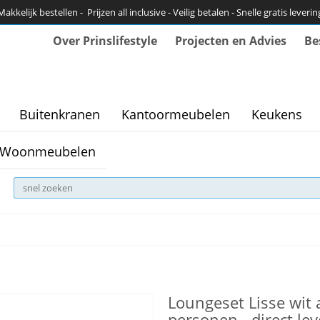
Makkelijk bestellen - Prijzen all inclusive - Veilig betalen - Snelle gratis leverin
Over Prinslifestyle
Projecten en Advies
Be
Buitenkranen
Kantoormeubelen
Keukens
Woonmeubelen
Loungeset Lisse wit
personen - direct le