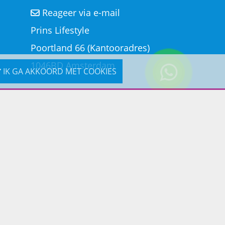
Reageer via e-mail
Prins Lifestyle
Poortland 66 (Kantooradres)
1046BD Amsterdam
IK GA AKKOORD MET COOKIES