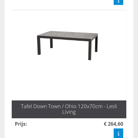
Tafel Down Town / Ohio 120x70cm - Lesli
Living
Prijs
:
€ 264,60