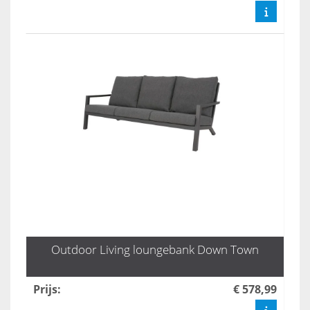
Outdoor Living loungebank Down Town
Prijs
:
€ 578,99