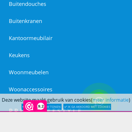
Buitendouches
Buitenkranen
Kantoormeubilair
Keukens
Woonmeubelen
Woonaccessoires
Deze website maakt gebruik van cookies(
meer informatie
)
9,2
LATER OPNIEUW TONEN
IK GA AKKOORD MET COOKIES
PRINS LIFESTYLE
Over Prinslifestyle