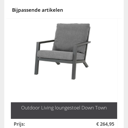
Bijpassende artikelen
Outdoor Living loungestoel Down Town
Prijs
:
€ 264,95