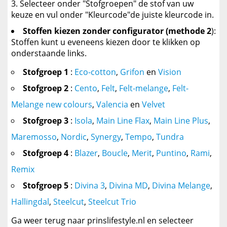
Selecteer onder "Stofgroepen" de stof van uw
keuze en vul onder "Kleurcode"de juiste kleurcode in.
Stoffen kiezen zonder configurator (methode 2
):
Stoffen kunt u eveneens kiezen door te klikken op
onderstaande links.
Stofgroep 1
:
Eco-cotton
,
Grifon
en
Vision
Stofgroep 2
:
Cento
,
Felt
,
Felt-melange
,
Felt-
Melange new colours
,
Valencia
en
Velvet
Stofgroep 3
:
Isola
,
Main Line Flax
,
Main Line Plus
,
Maremosso
,
Nordic
,
Synergy
,
Tempo
,
Tundra
Stofgroep 4
:
Blazer
,
Boucle
,
Merit
,
Puntino
,
Rami
,
Remix
Stofgroep 5
:
Divina 3
,
Divina MD
,
Divina Melange
,
Hallingdal
,
Steelcut
,
Steelcut Trio
Ga weer terug naar prinslifestyle.nl en selecteer