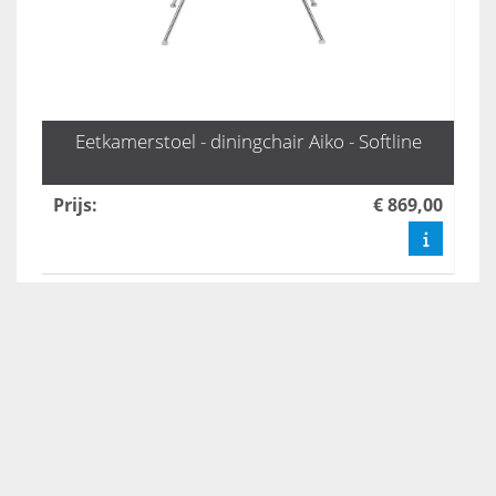
Eetkamerstoel - diningchair Aiko - Softline
Prijs
:
€ 869,00