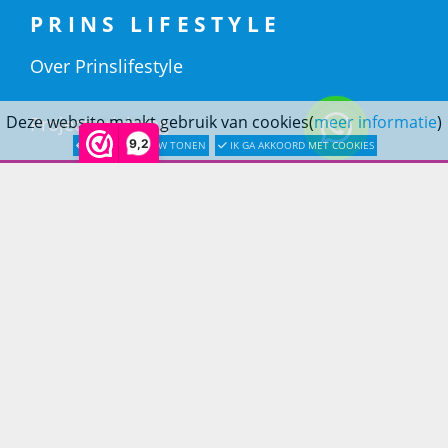
PRINS LIFESTYLE
Over Prinslifestyle
Deze website maakt gebruik van cookies(
meer informatie
)
Projectinrichting
9,2
LATER OPNIEUW TONEN
IK GA AKKOORD MET COOKIES
Woninginrichting
KLANTENSERVICE
Bestellen
Betaling
Verzending & bezorging