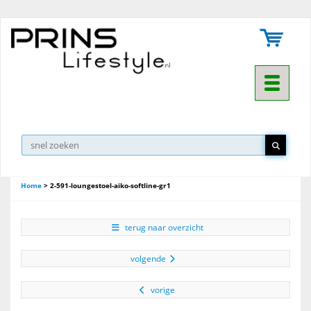
Toggle na
Home
>
2-591-loungestoel-aiko-softline-gr1
terug naar overzicht
volgende
vorige