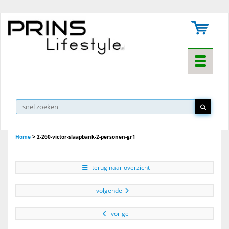
Toggle na
Home
>
2-260-victor-slaapbank-2-personen-gr1
terug naar overzicht
volgende
vorige