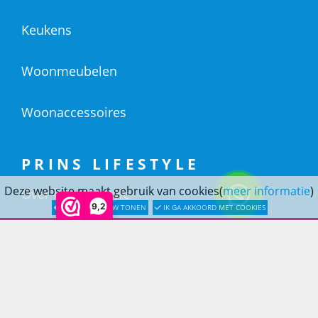
Keukens
Woonmeubelen
Woonaccessoires
PRINS LIFESTYLE
Deze website maakt gebruik van cookies(
meer informatie
)
Over Prinslifestyle
9,2
LATER OPNIEUW TONEN
IK GA AKKOORD MET COOKIES
Projectinrichting
Woninginrichting