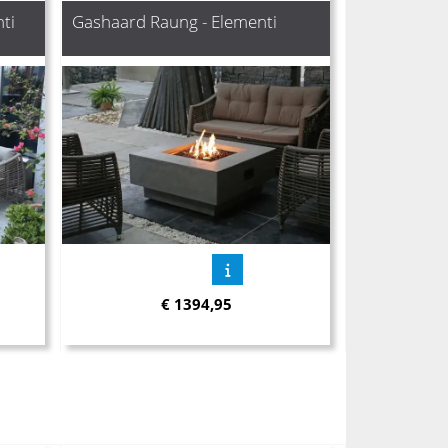
ti
Gashaard Raung - Elementi
€
1394,95