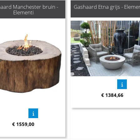
aard Manchester bruin -
Gashaard Etna grijs - Elemen
Elementi
€
1384,66
€
1559,00