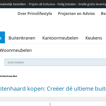
Makkelijk bestellen - Prijzen all inclusive - Veilig betalen - Snelle gratis leverin
Over Prinslifestyle
Projecten en Advies
Be
n
Buitenkranen
Kantoormeubelen
Keukens
Woonmeubelen
Buitenhaarden
itenhaard kopen: Creëer dé ultieme bui