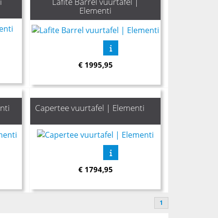
i
Lafite Barrel vuurtafel |
Elementi
€
1995,95
nti
Capertee vuurtafel | Elementi
€
1794,95
1