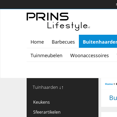
Home
Barbecues
Buitenhaarde
Tuinmeubelen
Woonaccessoires
Home
>
Tuinhaarden ↓↑
Bu
Keukens
Sfeerartikelen