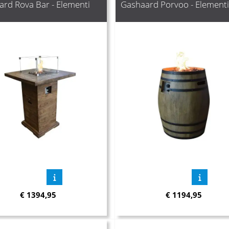
rd Rova Bar - Elementi
Gashaard Porvoo - Elementi
€
1394,95
€
1194,95