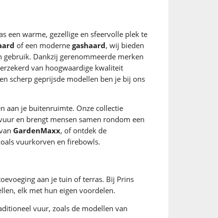
rras een warme, gezellige en sfeervolle plek te
aard
of een moderne
gashaard
, wij bieden
l en gebruik. Dankzij gerenommeerde merken
erzekerd van hoogwaardige kwaliteit
en scherp geprijsde modellen ben je bij ons
n aan je buitenruimte. Onze collectie
d vuur en brengt mensen samen rondom een
van
GardenMaxx
, of ontdek de
zoals vuurkorven en firebowls.
oevoeging aan je tuin of terras. Bij Prins
ellen, elk met hun eigen voordelen.
aditioneel vuur, zoals de modellen van