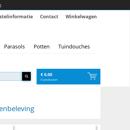
g
stelinformatie
Contact
Winkelwagen
Parasols
Potten
Tuindouches
€ 0,00
0
producten
tenbeleving