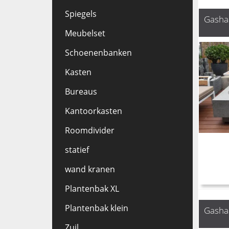
Spiegels
Gashaa
Meubelset
Schoenenbanken
Kasten
Bureaus
Kantoorkasten
Roomdivider
statief
wand kranen
Plantenbak XL
Plantenbak klein
Gasha
Zuil