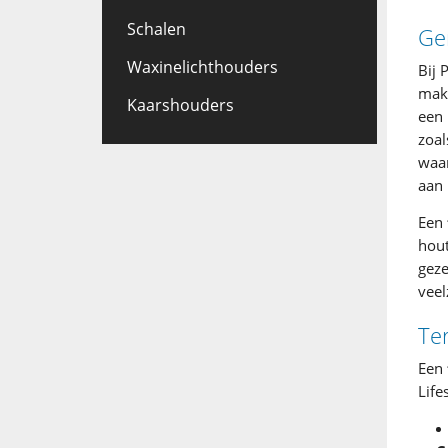
Schalen
Ge
Waxinelichthouders
Bij 
make
Kaarshouders
een 
zoal
waar
aan 
Een
hou
geze
veel
Ter
Een
Life