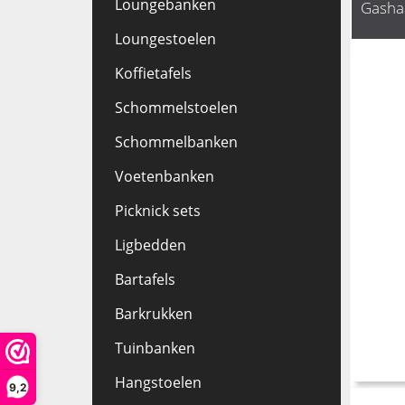
Loungebanken
Gashaa
Loungestoelen
Koffietafels
Schommelstoelen
Schommelbanken
Voetenbanken
Picknick sets
Ligbedden
Bartafels
Barkrukken
Tuinbanken
Hangstoelen
9,2