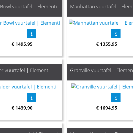
Bowl vuurtafel | Elementi
Manhattan vuurtafel | Elem
€
1495,95
€
1355,95
r vuurtafel | Elementi
Granville vuurtafel | Elemen
€
1439,90
€
1694,95