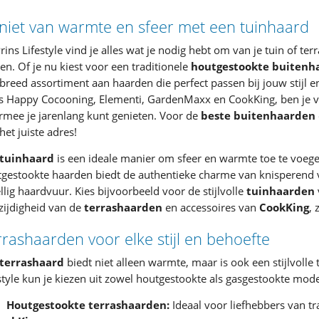
niet van warmte en sfeer met een tuinhaard
Prins Lifestyle vind je alles wat je nodig hebt om van je tuin of te
n. Of je nu kiest voor een traditionele
houtgestookte buitenh
breed assortiment aan haarden die perfect passen bij jouw stij
s Happy Cocooning, Elementi, GardenMaxx en CookKing, ben je v
mee je jarenlang kunt genieten. Voor de
beste buitenhaarden
het juiste adres!
tuinhaard
is een ideale manier om sfeer en warmte toe te voege
tgestookte haarden biedt de authentieke charme van knisperen
llig haardvuur. Kies bijvoorbeeld voor de stijlvolle
tuinhaarden
zijdigheid van de
terrashaarden
en accessoires van
CookKing
, 
rashaarden voor elke stijl en behoefte
terrashaard
biedt niet alleen warmte, maar is ook een stijlvolle t
style kun je kiezen uit zowel houtgestookte als gasgestookte mod
Houtgestookte terrashaarden:
Ideaal voor liefhebbers van tr