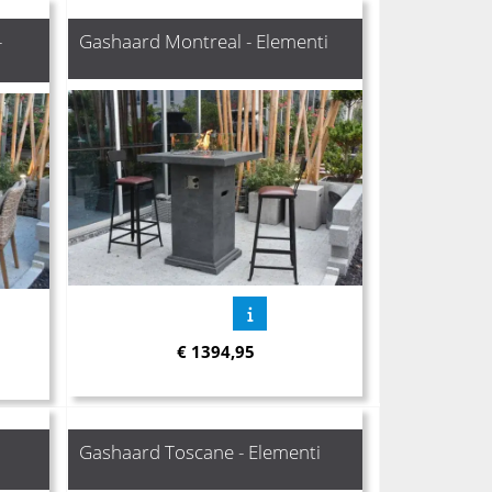
-
Gashaard Montreal - Elementi
€
1394,95
Gashaard Toscane - Elementi