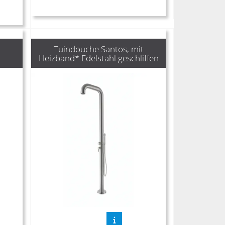
Tuindouche Santos, mit
Heizband* Edelstahl geschliffen