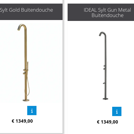
Sylt Gold Buitendouche
IDEAL Sylt Gun Metal
Buitendouche
€
1349,00
€
1349,00