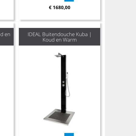
€
1680,00
d en
IDEAL Buitendouche Kuba |
Koud en Warm