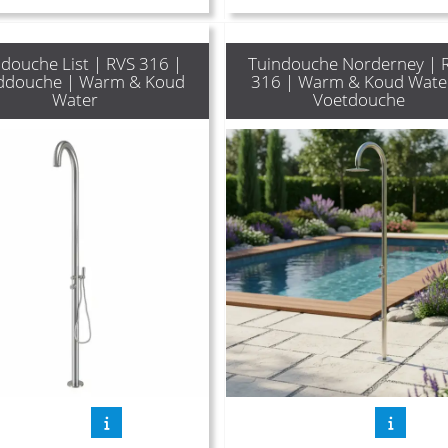
douche List | RVS 316 |
Tuindouche Norderney | 
ddouche | Warm & Koud
316 | Warm & Koud Wate
Water
Voetdouche