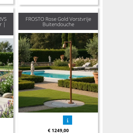
RVS
FROSTO Rose Gold Vorstvrije
r |
Buitendouche
€
1249,00