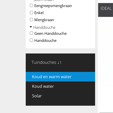
Eengreepsmengkraan
IDEAL 
Enkel
Mengkraan
Handdouche
Geen Handdouche
Handdouche
Tuindouches ↓↑
Koud en warm water
Koud water
Solar