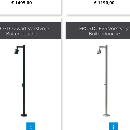
€
1495,00
€
1190,00
OSTO Zwart Vorstvrije
FROSTO RVS Vorstvrije
Buitendouche
Buitendouche