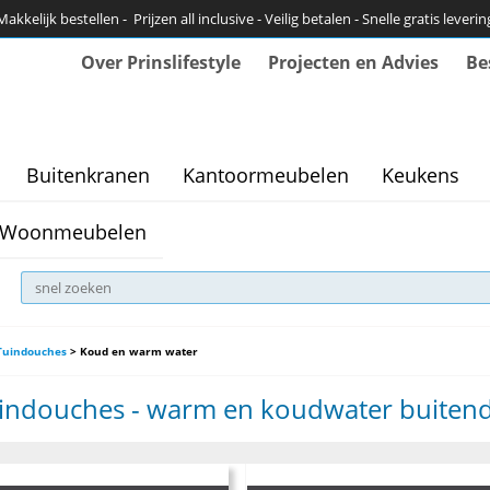
Makkelijk bestellen - Prijzen all inclusive - Veilig betalen - Snelle gratis leverin
Over Prinslifestyle
Projecten en Advies
Be
Buitenkranen
Kantoormeubelen
Keukens
Woonmeubelen
Tuindouches
>
Koud en warm water
indouches - warm en koudwater buiten