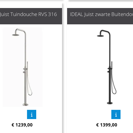
Juist Tuindouche RVS 316
IDEAL Juist zwarte Buitend
€
1239,00
€
1399,00