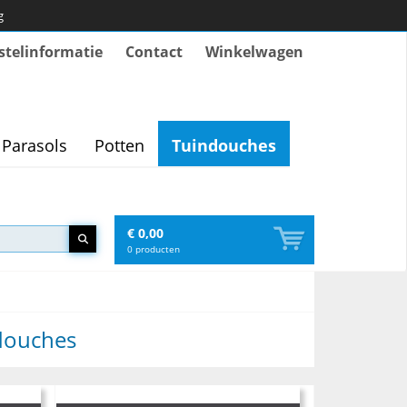
g
stelinformatie
Contact
Winkelwagen
Parasols
Potten
Tuindouches
€ 0,00
0
producten
douches