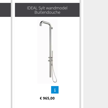
IDEAL Sylt wandmodel
Buitendouche
€
965,00