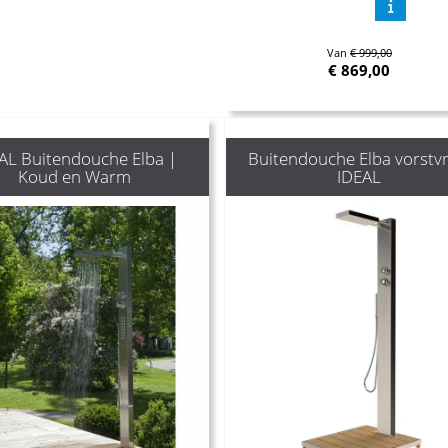
Van
€ 999,00
€
869,00
AL Buitendouche Elba |
Buitendouche Elba vorstvri
Koud en Warm
IDEAL