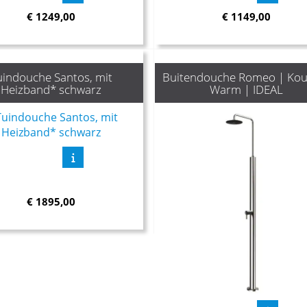
€
1249,00
€
1149,00
uindouche Santos, mit
Buitendouche Romeo | Kou
Heizband* schwarz
Warm | IDEAL
€
1895,00