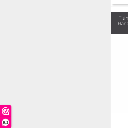
Tuin
Han
9,2