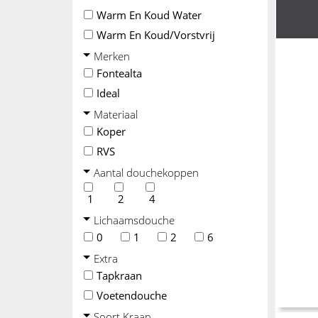
Warm En Koud Water
Warm En Koud/vorstvrij
Merken
Fontealta
Ideal
Materiaal
Koper
RVS
Aantal douchekoppen
1
2
4
Lichaamsdouche
0
1
2
6
Extra
Tapkraan
Voetendouche
Soort Kraan