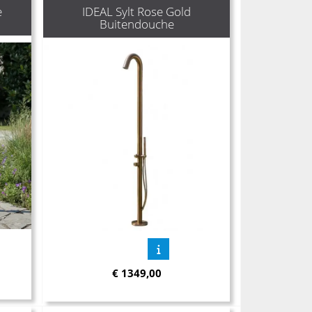
e
IDEAL Sylt Rose Gold
Buitendouche
€
1349,00