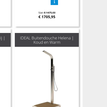
Van
€ 1475,00
€
1705,95
j |
IDEAL Buitendouche Helena |
Koud en Warm