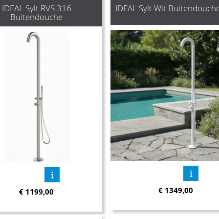
IDEAL Sylt RVS 316
IDEAL Sylt Wit Buitendouch
Buitendouche
€
1349,00
€
1199,00